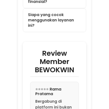
finansial?
Siapa yang cocok
menggunakan layanan
ini?
Review
Member
BEWOKWIN
⭐⭐⭐⭐⭐ Rama
Pratama
Bergabung di
platform ini bukan