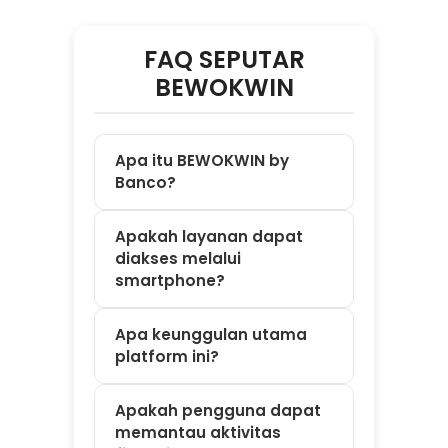
FAQ SEPUTAR
BEWOKWIN
Apa itu BEWOKWIN by
Banco?
Apakah layanan dapat
diakses melalui
smartphone?
Apa keunggulan utama
platform ini?
Apakah pengguna dapat
memantau aktivitas