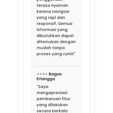
terasa nyaman
karena navigasi
yang rapi dan
responsif. Semua
informasi yang
dibutuhkan dapat
ditemukan dengan
mudah tanpa
proses yang rumit"
⭐⭐⭐⭐ Bagas
Erlangga
"Saya
mengapresiasi
pembaruan fitur
yang dilakukan
secara berkala