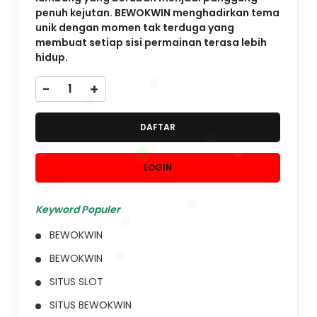
penuh kejutan. BEWOKWIN menghadirkan tema
unik dengan momen tak terduga yang
membuat setiap sisi permainan terasa lebih
hidup.
-
+
DAFTAR
LOGIN
Keyword Populer
BEWOKWIN
BEWOKWIN
SITUS SLOT
SITUS BEWOKWIN